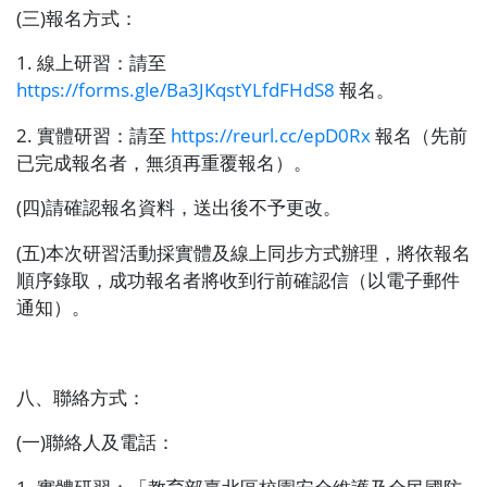
(
三
)
報名方式：
1.
線上研習：請至
https://forms.gle/Ba3JKqstYLfdFHdS8
報名。
2.
實體研習：請至
https://reurl.cc/epD0Rx
報名（先前
已完成報名者，無須再重覆報名）。
(
四
)
請確認報名資料，送出後不予更改。
(
五
)
本次研習活動採實體及線上同步方式辦理，將依報名
順序錄取，成功報名者將收到行前確認信（以電子郵件
通知）。
八、聯絡方式：
(
一
)
聯絡人及電話：