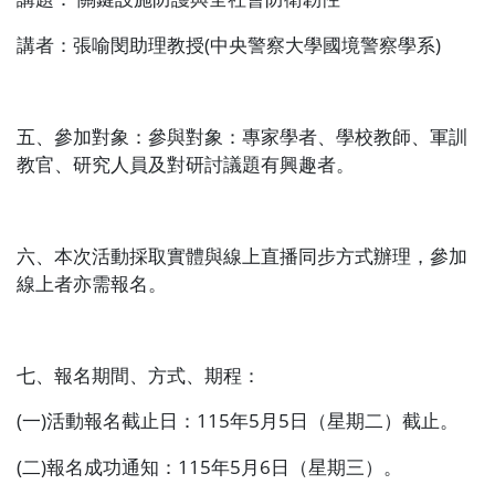
講者：張喻閔助理教授
(
中央警察大學國境警察學系
)
五、參加對象：參與對象：專家學者、學校教師、軍訓
教官、研究人員及對研討議題有興趣者。
六、本次活動採取實體與線上直播同步方式辦理，參加
線上者亦需報名。
七、報名期間、方式、期程：
(
一
)
活動報名截止日：
115
年
5
月
5
日（星期二）截止。
(
二
)
報名成功通知：
115
年
5
月
6
日（星期三）。