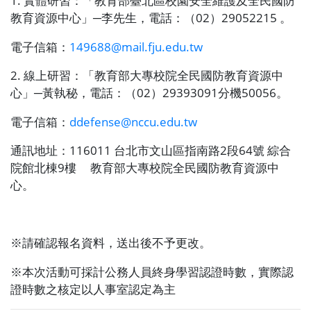
1.
實體研習：「教育部臺北區校園安全維護及全民國防
教育資源中心」─李先生，電話：（
02
）
29052215
。
電子信箱：
149688@mail.fju.edu.tw
2.
線上研習：「教育部大專校院全民國防教育資源中
心」─黃執秘，電話：（
02
）
29393091
分機
50056
。
電子信箱：
ddefense@nccu.edu.tw
通訊地址：
116011
台北市文山區指南路
2
段
64
號
綜合
院館北棟
9
樓
教育部大專校院全民國防教育資源中
心。
※
請確認報名資料，送出後不予更改。
※
本次活動可採計公務人員終身學習認證時數，實際認
證時數之核定以人事室認定為主