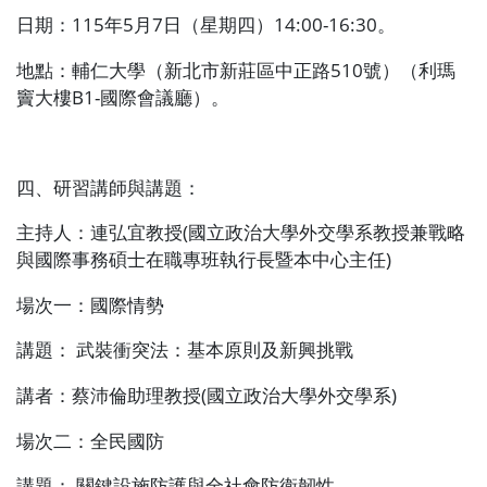
日期：
115
年
5
月
7
日（星期四）
14:00-16:30
。
地點：輔仁大學（新北市新莊區中正路
510
號）（利瑪
竇大樓
B1-
國際會議廳）。
四、研習講師與講題：
主持人：連弘宜教授
(
國立政治大學外交學系教授兼戰略
與國際事務碩士在職專班執行長暨本中心主任
)
場次一：國際情勢
講題：
武裝衝突法：基本原則及新興挑戰
講者：蔡沛倫助理教授
(
國立政治大學外交學系
)
場次二：全民國防
講題： 關鍵設施防護與全社會防衛韌性