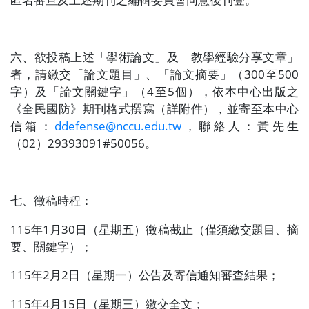
六、欲投稿上述「學術論文」及「教學經驗分享文章」
者，請繳交「論文題目」、「論文摘要」（
300
至
500
字）及「論文關鍵字」（
4
至
5
個），依本中心出版之
《全民國防》期刊格式撰寫（詳附件），並寄至本中心
信箱：
ddefense@nccu.edu.tw
，聯絡人：黃先生
（
02
）
29393091#50056
。
七、徵稿時程：
115
年
1
月
30
日（星期五）徵稿截止（僅須繳交題目、摘
要、關鍵字）；
115
年
2
月
2
日（星期一）公告及寄信通知審查結果；
115
年
4
月
15
日（星期三）繳交全文；