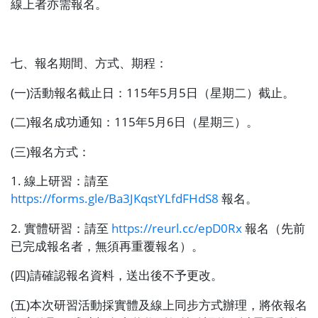
線上者亦需報名。
七、報名期間、方式、期程：
(
一
)
活動報名截止日：
115
年
5
月
5
日（星期二）截止。
(
二
)
報名成功通知：
115
年
5
月
6
日（星期三）。
(
三
)
報名方式：
1.
線上研習：請至
https://forms.gle/Ba3JKqstYLfdFHdS8
報名。
2.
實體研習：請至
https://reurl.cc/epD0Rx
報名（先前
已完成報名者，無須再重覆報名）。
(
四
)
請確認報名資料，送出後不予更改。
(
五
)
本次研習活動採實體及線上同步方式辦理，將依報名