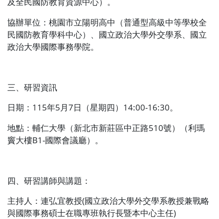
及全民國防教育資源中心）。
協辦單位：桃園市立陽明高中（普通型高級中等學校全
民國防教育學科中心）、國立政治大學外交學系、國立
政治大學國際事務學院。
三、研習資訊
日期：
115
年
5
月
7
日（星期四）
14:00-16:30
。
地點：輔仁大學（新北市新莊區中正路
510
號）（利瑪
竇大樓
B1-
國際會議廳）。
四、研習講師與講題：
主持人：連弘宜教授
(
國立政治大學外交學系教授兼戰略
與國際事務碩士在職專班執行長暨本中心主任
)