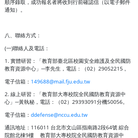
順序錄取，成功報名者將收到行前確認信（以電子郵件
通知）。
八、聯絡方式：
(
一
)
聯絡人及電話：
1.
實體研習：「教育部臺北區校園安全維護及全民國防
教育資源中心」─李先生，電話：（
02
）
29052215
。
電子信箱：
149688@mail.fju.edu.tw
2.
線上研習：「教育部大專校院全民國防教育資源中
心」─黃執秘，電話：（
02
）
29393091
分機
50056
。
電子信箱：
ddefense@nccu.edu.tw
通訊地址：
116011
台北市文山區指南路
2
段
64
號
綜合
院館北棟
9
樓
教育部大專校院全民國防教育資源中