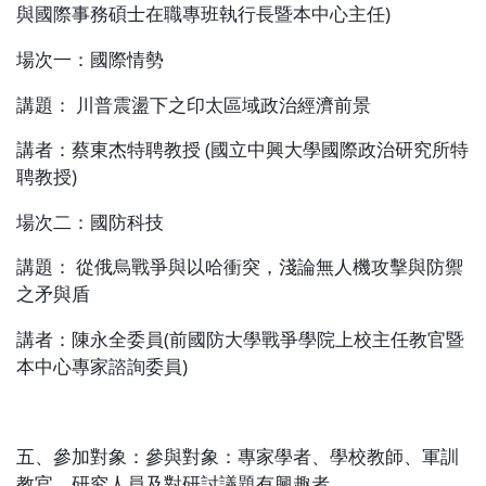
與國際事務碩士在職專班執行長暨本中心主任
)
場次一：國際情勢
講題：
川普震盪下之印太區域政治經濟前景
講者：蔡東杰特聘教授
(
國立中興大學國際政治研究所特
聘教授
)
場次二：國防科技
講題：
從俄烏戰爭與以哈衝突，淺論無人機攻擊與防禦
之矛與盾
講者：陳永全委員
(
前國防大學戰爭學院上校主任教官暨
本中心專家諮詢委員
)
五、參加對象：參與對象：專家學者、學校教師、軍訓
教官、研究人員及對研討議題有興趣者。