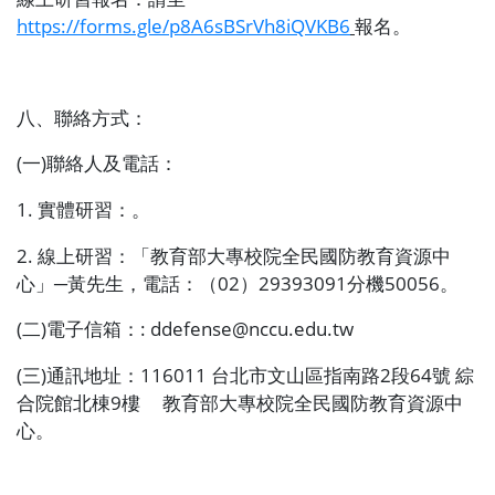
https://forms.gle/p8A6sBSrVh8iQVKB6
報名。
八、聯絡方式：
(
一
)
聯絡人及電話：
1.
實體研習：。
2.
線上研習：「教育部大專校院全民國防教育資源中
心」─黃先生，電話：（
02
）
29393091
分機
50056
。
(
二
)
電子信箱：
: ddefense@nccu.edu.tw
(
三
)
通訊地址：
116011
台北市文山區指南路
2
段
64
號
綜
合院館北棟
9
樓
教育部大專校院全民國防教育資源中
心。