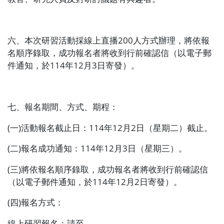
六、本次研習活動採線上直播
200
人方式辦理，將依報
名順序錄取，成功報名者將收到行前確認信（以電子郵
件通知，於
114
年
12
月
3
日寄發）。
七、報名期間、方式、期程：
(
一
)
活動報名截止日：
114
年
12
月
2
日（星期二）截止。
(
二
)
報名成功通知：
114
年
12
月
3
日（星期三）。
(
三
)
將依報名順序錄取，成功報名者將收到行前確認信
（以電子郵件通知，於
114
年
12
月
2
日寄發）。
(
四
)
報名方式：
線上研習報名：請至