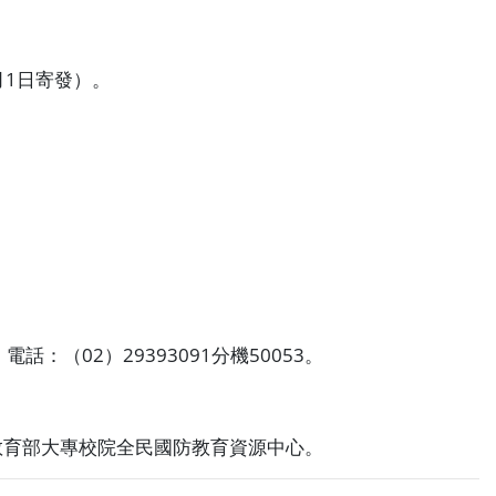
月
1
日寄發）。
，電話：（
02
）
29393091
分機
50053
。
教育部大專校院全民國防教育資源中心。