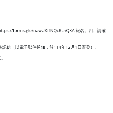
https://forms.gle/riawUKffNQcRcnQXA
報名。四、請確
確認信（以電子郵件通知，於
114
年
12
月
1
日寄發）。
主。