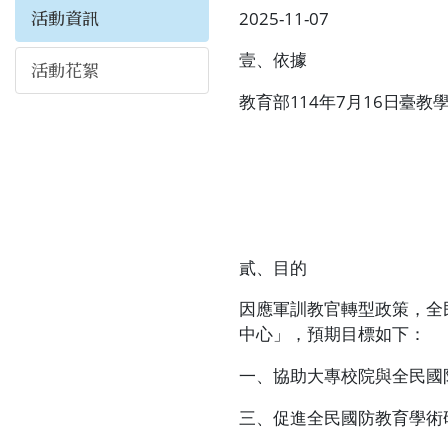
2025-11-07
活動資訊
壹、依據
活動花絮
教育部
114
年
7
月
16
日臺教
貳、目的
因應軍訓教官轉型政策，全
中心」，預期目標如下：
一、協助大專校院與全民國
三、促進全民國防教育學術