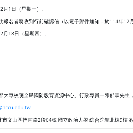
12
月
1
日（星期一）。
功報名者將收到行前確認信（以電子郵件通知，於
114
年
12
12
月
18
日（星期四）。
部大專校院全民國防教育資源中心」行政專員
―
陳郁霖先生
@nccu.edu.tw
北市文山區指南路
2
段
64
號
國立政治大學
綜合院館北棟
9
樓