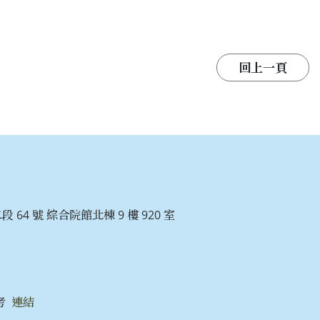
 64 號 綜合院館北棟 9 樓 920 室
考
連結