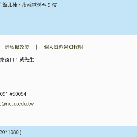
館北棟，搭乘電梯至 9 樓
｜
隱私權政策
｜
個人資料告知聲明
絡窗口：黃先生
091 #50054
e@nccu.edu.tw
0*1080 )