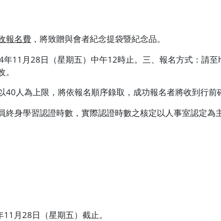
收報名費
，將致贈與會者紀念提袋暨紀念品。
4
年
11
月
28
日（星期五）中午
12
時止。三、報名方式：請至
改。
以
40
人為上限，將依報名順序錄取，成功報名者將收到行前
員終身學習認證時數，實際認證時數之核定以人事室認定為
年
11
月
28
日（星期五）截止。