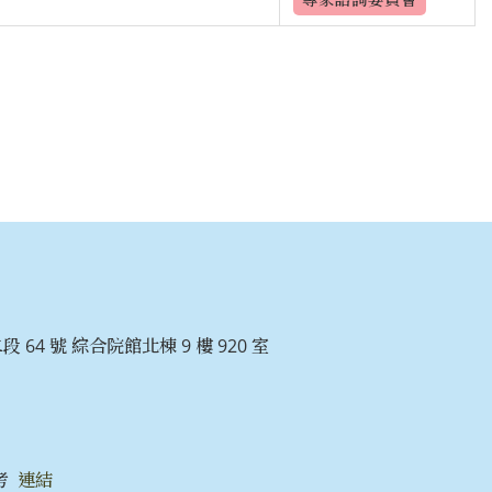
 64 號 綜合院館北棟 9 樓 920 室
考
連結