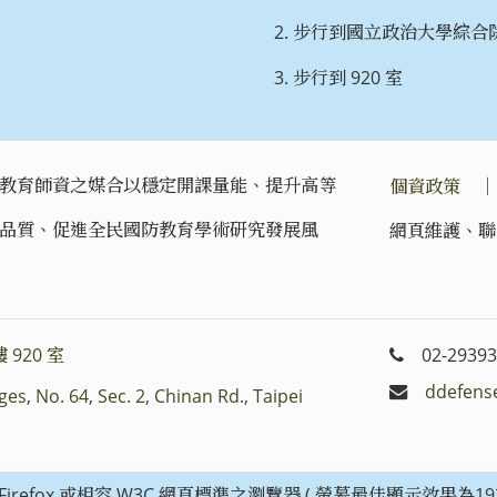
步行到國立政治大學綜合院
步行到 920 室
教育師資之媒合以穩定開課量能、提升高等
個資政策
品質、促進全民國防教育學術研究發展風
網頁維護、聯
 920 室
02-29393
ddefens
es, No. 64, Sec. 2, Chinan Rd., Taipei
zilla Firefox 或相容 W3C 網頁標準之瀏覽器 ( 螢幕最佳顯示效果為192