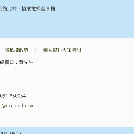
館北棟，搭乘電梯至 9 樓
｜
隱私權政策
｜
個人資料告知聲明
絡窗口：黃先生
091 #50054
e@nccu.edu.tw
0*1080 )