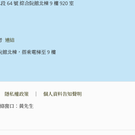
 64 號 綜合院館北棟 9 樓 920 室
考
連結
館北棟，搭乘電梯至 9 樓
｜
隱私權政策
｜
個人資料告知聲明
絡窗口：黃先生