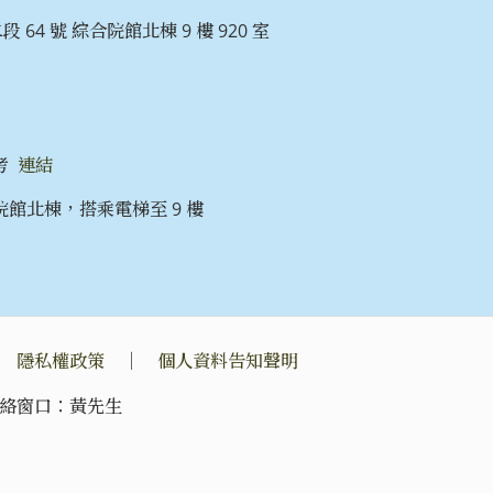
 64 號 綜合院館北棟 9 樓 920 室
考
連結
館北棟，搭乘電梯至 9 樓
｜
隱私權政策
｜
個人資料告知聲明
絡窗口：黃先生