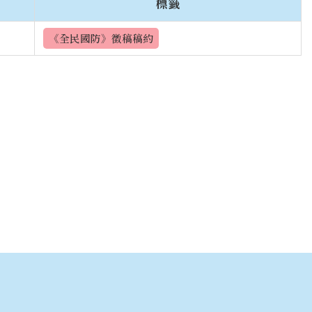
標籤
《全民國防》徵稿稿約